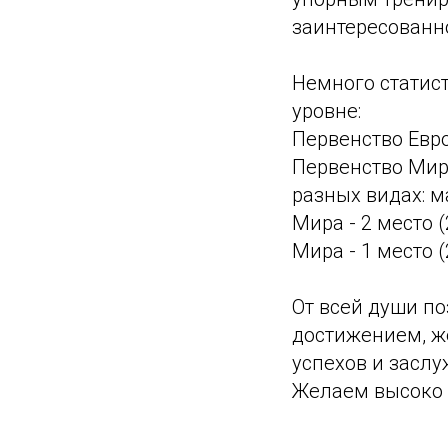
заинтересованно
Немного статис
уровне:
Первенство Европ
Первенство Мира 
разных видах: м
Мира - 2 место (
Мира - 1 место (
От всей души п
достижением, ж
успехов и заслу
Желаем высоко д