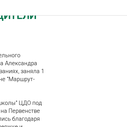
ДИТЕЛИ
ельного
ва Александра
аниях, заняла 1
не "Маршрут-
 школы" ЦДО под
 на Первенстве
лись благодаря
держке и