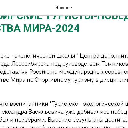
Новости
БИРСКИЕ ТУРИСТЫ-ПОБЕ
ТВА МИРА-2024
ско - экологической школы " Центра дополнит
рода Лесосибирска под руководством Темнико
редставляя Россию на международных соревнов
стве Мира по Спортивному туризму в дисципли
 что воспитанники "Туристско - экологической
лександра Васильевича уже добивались побед
были призёрами. Высокие результаты достига
овкам, огромной мотивации спортсменов, под