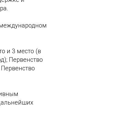
ра.
а международном
о и 3 место (в
д); Первенство
; Первенство
тивным
 дальнейших