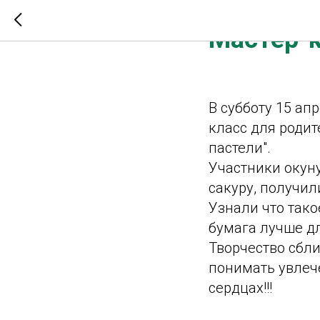
2023-04-19 16:10
Мастер-к
В субботу 15 ап
класс для родит
пастели".
Участники окун
сакуру, получи
Узнали что тако
бумага лучше дл
Творчество сбл
понимать увлече
сердцах!!!