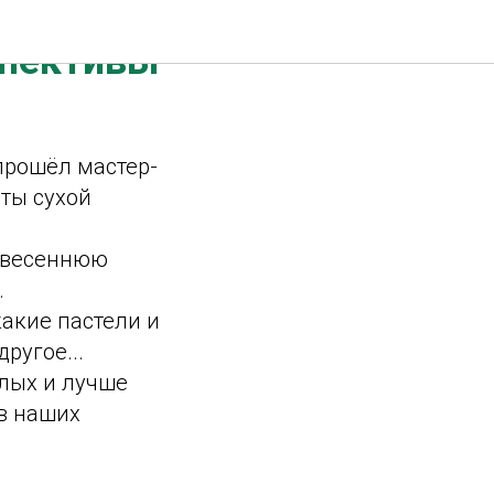
спективы"
 прошёл мастер-
еты сухой
и весеннюю
.
какие пастели и
ругое...
слых и лучше
 в наших