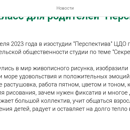
Новости
ласс для родителей "Пер
реля 2023 года в изостудии "Перспектива" ЦДО
ельской общественности студии по теме "Секр
улись в мир живописного рисунка, изобразил
ли море удовольствия и положительных эмоций
е растушовка, работа пятном, цветом и тоном, 
я рисования, зачем нужен фиксатив и многое д
ижает большой коллектив, учит общаться взро
ния детей, радует и оставляет на долго тепло