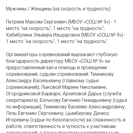
Мужчины / Женщины (на скорость и трудность):
Петряев Максим Сергеевич (МБОУ «СОШ № 9») - 1
место "на скорость", 1 место "на трудность";
Хабибулина Эльвира Ильдаровна (МБОУ «СОШ № 9») -
1 место "на скорость", 1 место "на трудность".
Организаторы соревнований выражают глубокую
благодарность директору МБОУ «СОШ № 9» за
предоставленный зал и помощь в проведении
соревнований, судьям соревнований: Темникову
Александру Васильевичу (главному судье
соревнований); Лыковой Марине Николаевне,
Огородниковой Варваре, Архиповой Дарье (служба
секретариата), Батькову Евгению Геннадьевичу (судья
по информации); Темникову Василию Александровичу,
Лель Евгению Сергеевичу, Цымберову Денису
Игоревичу (судьи по безопасности) за слаженность в
работе, ответственность и чуткость к участникам
соревнований, а также тренерам и родителям за их