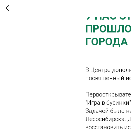
2025-02-19 21:08
У НАС С
ПРОШЛО
ГОРОДА
В Центре дополн
посвященный ис
Первооткрывате
"Игра в бусинки
Задачей было н
Лесосибирска. Д
восстановить ис