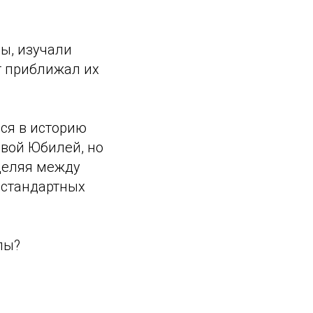
вы, изучали
т приближал их
ся в историю
овой Юбилей, но
деляя между
естандартных
лы?