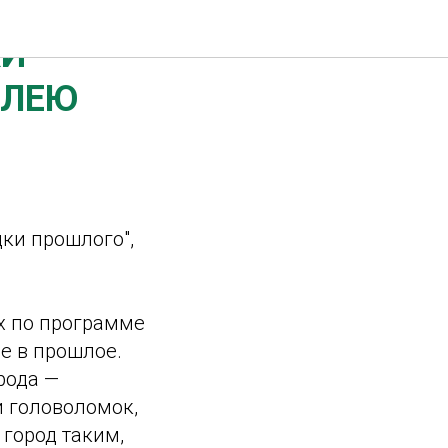
КИ
ИЛЕЮ
дки прошлого",
х по программе
ие в прошлое.
рода —
и головоломок,
 город таким,