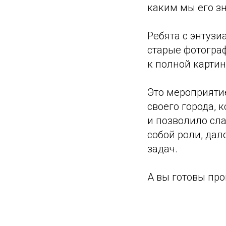
каким мы его зн
Ребята с энтузи
старые фотогра
к полной картин
Это мероприятие
своего города, 
и позволило сл
собой роли, да
задач.
А вы готовы про