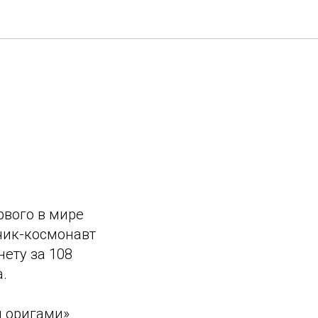
рвого в мире
тчик-космонавт
ету за 108
.
и оригами»