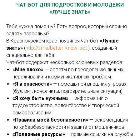
ЧАТ-БОТ ДЛЯ ПОДРОСТКОВ И МОЛОДЕЖИ
«ЛУЧШЕ ЗНАТЬ»
Тебе нужна помощь? Есть вопрос, который сложно
задать взрослым?
В Красноярском крае появился чат-бот
«Лучше
знать»
(
h
ttp://t.me/better_know_bot
.
), созданный
специально для тебя.
Чат-бот содержит несколько ключевых разделов:
«Мне плохо»
— советы по преодолению личных
переживаний и коммуникативных проблем.
«Я в опасности»
— помощь при внешних угрозах
(буллинг, конфликты, подозрительные ситуации).
«Я хочу быть нужным»
— информация о
трудоустройстве, волонтёрстве и творческой
самореализации.
«Правила моей безопасности»
— рекомендации
по кибербезопасности и защите от мошенников.
«Полезные ресурсы»
— прямые ссылки на службы